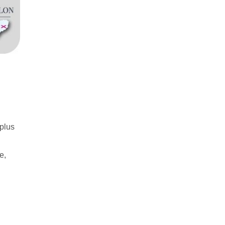
 plus
e,