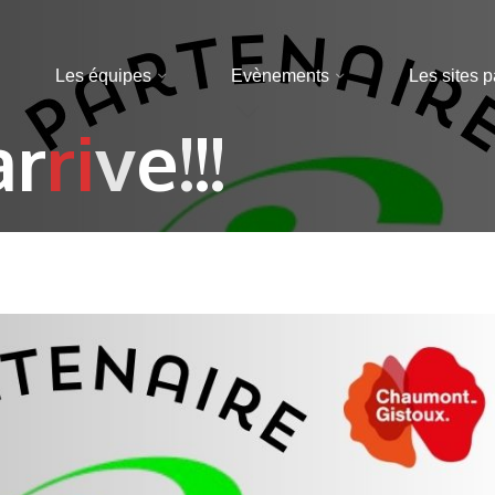
Les équipes
Evènements
Les sites p
a
r
r
r
i
v
e
!
!
!