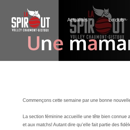
Actualités
Le club
U
U
n
e
m
a
m
a
Commençons cette semaine par une bonne nouvell
La section féminine accueille une tête bien connue a
et aux matchs! Autant dire qu’elle fait partie des 