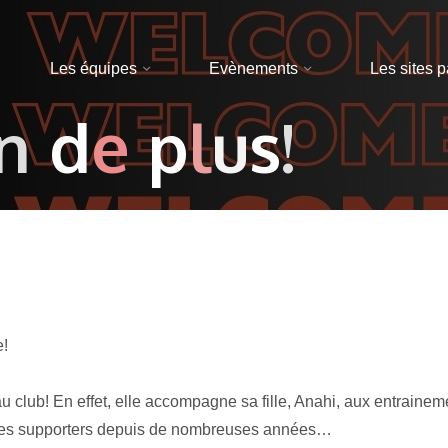
Les équipes
Evènements
Les sites p
n
d
e
p
l
l
u
s
!
e!
u club! En effet, elle accompagne sa fille, Anahi, aux entrainem
fidèles supporters depuis de nombreuses années…