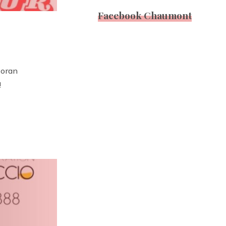
Facebook Chaumont
Zoran
!