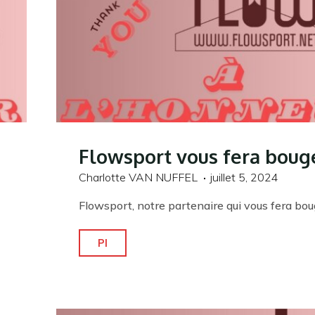
rêve"
Flowsport vous fera boug
Charlotte VAN NUFFEL
juillet 5, 2024
Flowsport, notre partenaire qui vous fera bou
"Flowsport
Pl
vous
fera
bouger!"