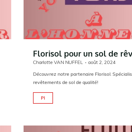
Florisol pour un sol de rê
Charlotte VAN NUFFEL
août 2, 2024
Découvrez notre partenaire Florisol. Spéciali
revêtements de sol de qualité!
"Florisol
Pl
pour
un
sol
de