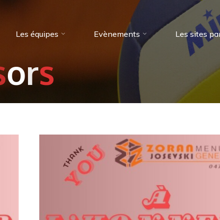
Les équipes
Evènements
Les sites pa
s
o
r
s