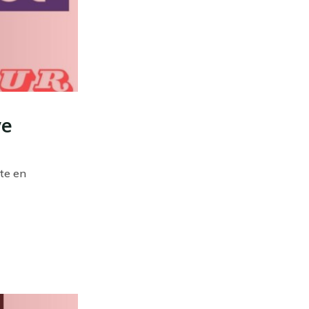
ve
ste en