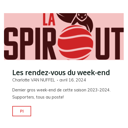
arrivée
en
N2D"
Les rendez-vous du week-end
Charlotte VAN NUFFEL
avril 16, 2024
Dernier gros week-end de cette saison 2023-2024.
Supporters, tous au poste!
"Les
Pl
rendez-
vous