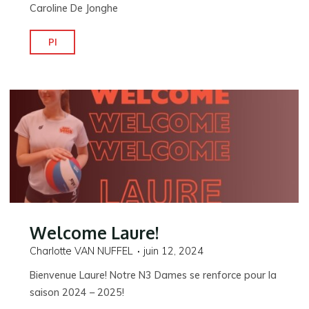
Caroline De Jonghe
"Un
Pl
visage
connu
au
Ronvau"
Welcome Laure!
Charlotte VAN NUFFEL
juin 12, 2024
Bienvenue Laure! Notre N3 Dames se renforce pour la
saison 2024 – 2025!