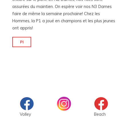
assurées du maintien. On espère voir nos N3 Dames
faire de même la semaine prochaine! Chez les
Hommes, la P1 a joué en champions et les plus jeunes
ont appris!
"Les
Pl
résultats
du
week-
end"
Volley
Beach