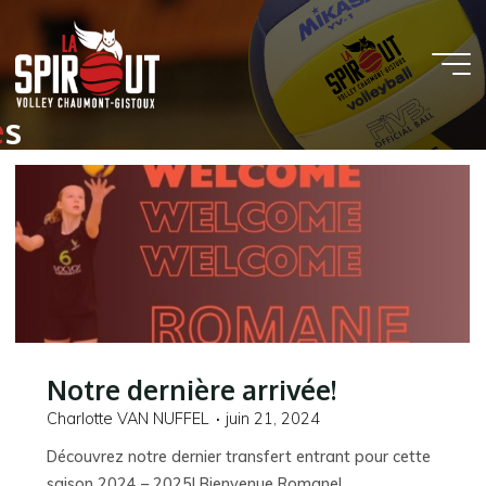
Aller
au
contenu
e
s
Notre dernière arrivée!
Charlotte VAN NUFFEL
juin 21, 2024
Découvrez notre dernier transfert entrant pour cette
saison 2024 – 2025! Bienvenue Romane!