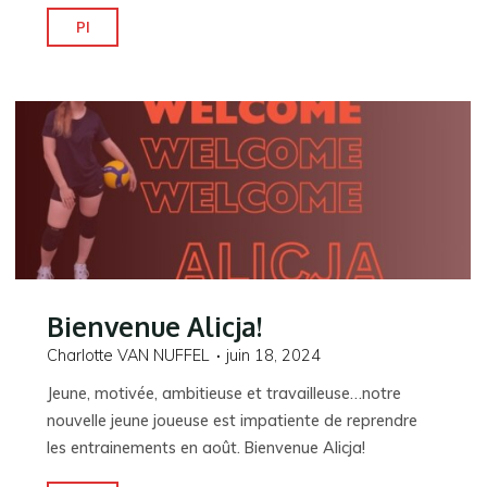
"2
Pl
arrivées
pour
le
prix
d’une!"
Bienvenue Alicja!
Charlotte VAN NUFFEL
juin 18, 2024
Jeune, motivée, ambitieuse et travailleuse…notre
nouvelle jeune joueuse est impatiente de reprendre
les entrainements en août. Bienvenue Alicja!