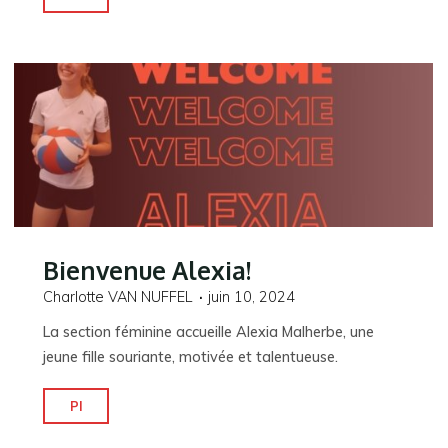
nouveau
transfert
chez
les
filles"
Bienvenue Alexia!
Charlotte VAN NUFFEL
juin 10, 2024
La section féminine accueille Alexia Malherbe, une
jeune fille souriante, motivée et talentueuse.
"Bienvenue
Pl
Alexia!"